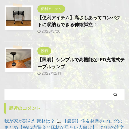
便利アイテム
【便利アイテム】高さもあってコンパク
トに収納もできる伸縮脚立！
2023/3/26
照明
【照明】シンプルで高機能なLED充電式テ
ーブルランプ
2022/12/11
最近のコメント
我が家が選んだ床材は？
に
【厳選】住友林業のブログの
まとめ【Web内覧会と床材が見たい人向け】 | びびの注文