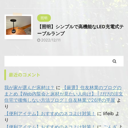
照明
【照明】シンプルで高機能なLED充電式テ
ーブルランプ
2022/12/11
最近のコメント
我が家が選んだ床材は？
に
【厳選】住友林業のブログの
まとめ【Web内覧会と床材が見たい人向け】 | びびの注文
住宅で後悔しない方法ブログ｜住友林業で26坪の平屋
よ
り
【便利アイテム】おすすめのネコよけ対策！
に
lifeib
よ
り
【便利アイテム】おすすめのネコよけ対策！
に
ごんざ
よ