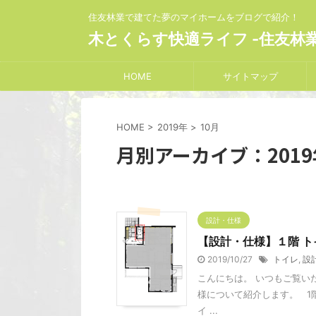
住友林業で建てた夢のマイホームをブログで紹介！
木とくらす快適ライフ -住友林
HOME
サイトマップ
HOME
>
2019年
>
10月
月別アーカイブ：2019
設計・仕様
【設計・仕様】１階 ト
2019/10/27
トイレ
,
設
こんにちは。 いつもご覧い
様について紹介します。 1
イ ...