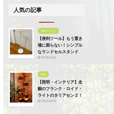
人気の記事
便利アイテム
【便利ツール】もう置き
場に困らない！シンプル
なランドセルスタンド
2025/4/20
照明
【照明・インテリア】念
願のフランク・ロイド・
ライトのタリアセン２！
2023/9/16