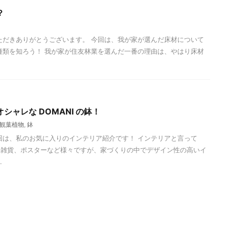
？
ただきありがとうございます。 今回は、我が家が選んだ床材について
種類を知ろう！ 我が家が住友林業を選んだ一番の理由は、やはり床材
ャレな DOMANI の鉢！
観葉植物
,
鉢
回は、私のお気に入りのインテリア紹介です！ インテリアと言って
、雑貨、ポスターなど様々ですが、家づくりの中でデザイン性の高いイ
.