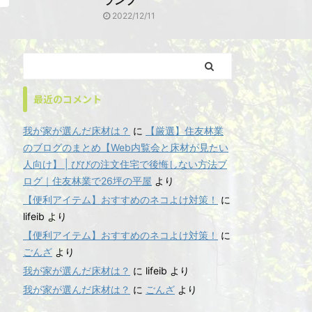
ランプ
2022/12/11
最近のコメント
我が家が選んだ床材は？
に
【厳選】住友林業
のブログのまとめ【Web内覧会と床材が見たい
人向け】 | びびの注文住宅で後悔しない方法ブ
ログ｜住友林業で26坪の平屋
より
【便利アイテム】おすすめのネコよけ対策！
に
lifeib
より
【便利アイテム】おすすめのネコよけ対策！
に
ごんざ
より
我が家が選んだ床材は？
に
lifeib
より
我が家が選んだ床材は？
に
ごんざ
より