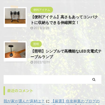
便利アイテム
【便利アイテム】高さもあってコンパク
トに収納もできる伸縮脚立！
2023/3/26
照明
【照明】シンプルで高機能なLED充電式テ
ーブルランプ
2022/12/11
最近のコメント
我が家が選んだ床材は？
に
【厳選】住友林業のブログの