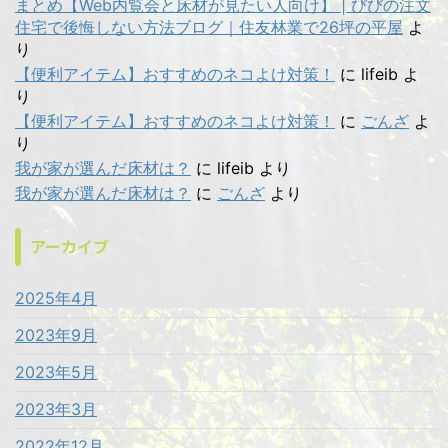
まとめ【Web内覧会と床材が見たい人向け】 | びびの注文
住宅で後悔しない方法ブログ｜住友林業で26坪の平屋
よ
り
【便利アイテム】おすすめのネコよけ対策！
に
lifeib
よ
り
【便利アイテム】おすすめのネコよけ対策！
に
ごんざ
よ
り
我が家が選んだ床材は？
に
lifeib
より
我が家が選んだ床材は？
に
ごんざ
より
アーカイブ
2025年4月
2023年9月
2023年5月
2023年3月
2022年12月