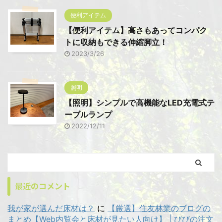
便利アイテム
【便利アイテム】高さもあってコンパク
トに収納もできる伸縮脚立！
2023/3/26
照明
【照明】シンプルで高機能なLED充電式テ
ーブルランプ
2022/12/11
最近のコメント
我が家が選んだ床材は？
に
【厳選】住友林業のブログの
まとめ【Web内覧会と床材が見たい人向け】 | びびの注文