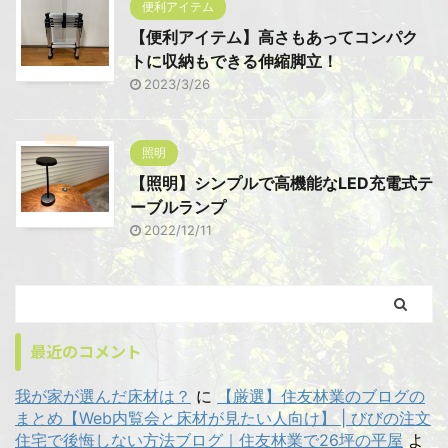
便利アイテム
【便利アイテム】高さもあってコンパク
トに収納もできる伸縮脚立！
2023/3/26
照明
【照明】シンプルで高機能なLED充電式テ
ーブルランプ
2022/12/11
最近のコメント
我が家が選んだ床材は？
に
【厳選】住友林業のブログの
まとめ【Web内覧会と床材が見たい人向け】 | びびの注文
住宅で後悔しない方法ブログ｜住友林業で26坪の平屋
よ