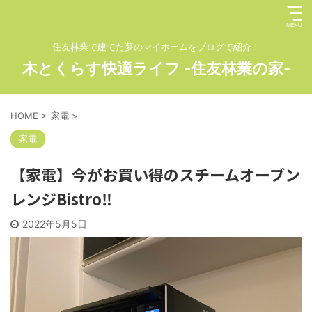
住友林業で建てた夢のマイホームをブログで紹介！
木とくらす快適ライフ -住友林業の家-
HOME
>
家電
>
家電
【家電】今がお買い得のスチームオーブン
レンジBistro‼︎
2022年5月5日