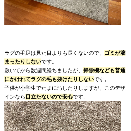
ラグの毛足は見た目よりも長くないので、
ゴミが溜
まったりしない
です。
敷いてから数週間経ちましたが、
掃除機なども普通
にかけれてラグの毛も抜けたりしない
です。
子供が小学生でたまに汚したりしますが、このデザ
インなら
目立たないので安心
です。