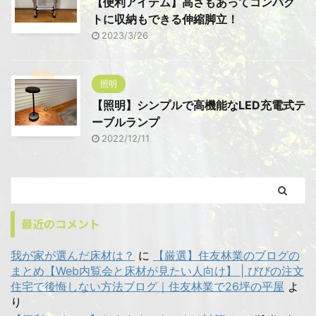
【便利アイテム】高さもあってコンパク
トに収納もできる伸縮脚立！
2023/3/26
照明
【照明】シンプルで高機能なLED充電式テ
ーブルランプ
2022/12/11
最近のコメント
我が家が選んだ床材は？
に
【厳選】住友林業のブログの
まとめ【Web内覧会と床材が見たい人向け】 | びびの注文
住宅で後悔しない方法ブログ｜住友林業で26坪の平屋
よ
り