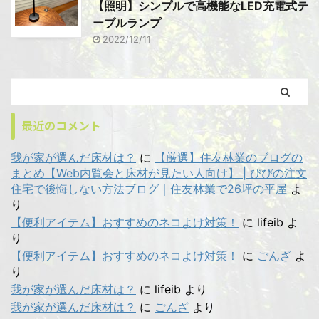
【照明】シンプルで高機能なLED充電式テ
ーブルランプ
2022/12/11
最近のコメント
我が家が選んだ床材は？
に
【厳選】住友林業のブログの
まとめ【Web内覧会と床材が見たい人向け】 | びびの注文
住宅で後悔しない方法ブログ｜住友林業で26坪の平屋
よ
り
【便利アイテム】おすすめのネコよけ対策！
に
lifeib
よ
り
【便利アイテム】おすすめのネコよけ対策！
に
ごんざ
よ
り
我が家が選んだ床材は？
に
lifeib
より
我が家が選んだ床材は？
に
ごんざ
より