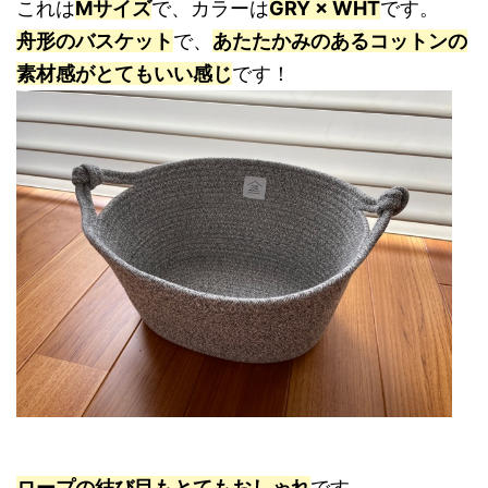
これは
Mサイズ
で、カラーは
GRY × WHT
です。
舟形のバスケット
で、
あたたかみのあるコットンの
素材感がとてもいい感じ
です！
ロープの結び目もとてもおしゃれ
です。