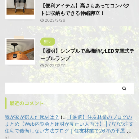
【便利アイテム】高さもあってコンパク
トに収納もできる伸縮脚立！
2023/3/26
照明
【照明】シンプルで高機能なLED充電式テ
ーブルランプ
2022/12/11
最近のコメント
我が家が選んだ床材は？
に
【厳選】住友林業のブログの
まとめ【Web内覧会と床材が見たい人向け】 | びびの注文
住宅で後悔しない方法ブログ｜住友林業で26坪の平屋
よ
り