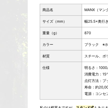
商品名
MANX（マン
サイズ（mm）
幅25.5×奥行き
重量（g）
870
カラー
ブラック ※
材質
スチール、ポ
仕様
明るさ：100
消費電力：15
点灯方法：プ
寿命：約20,0
電源：コンセ
私のは横置きですが、
スタンド式
もあり