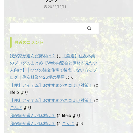
ランプ
2022/12/11
最近のコメント
我が家が選んだ床材は？
に
【厳選】住友林業
のブログのまとめ【Web内覧会と床材が見たい
人向け】 | びびの注文住宅で後悔しない方法ブ
ログ｜住友林業で26坪の平屋
より
【便利アイテム】おすすめのネコよけ対策！
に
lifeib
より
【便利アイテム】おすすめのネコよけ対策！
に
ごんざ
より
我が家が選んだ床材は？
に
lifeib
より
我が家が選んだ床材は？
に
ごんざ
より