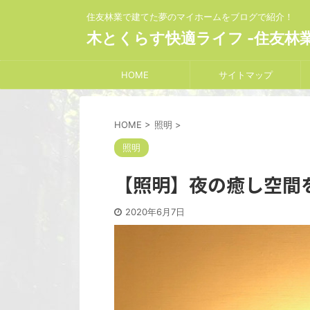
住友林業で建てた夢のマイホームをブログで紹介！
木とくらす快適ライフ -住友林
HOME
サイトマップ
HOME
>
照明
>
照明
【照明】夜の癒し空間を
2020年6月7日