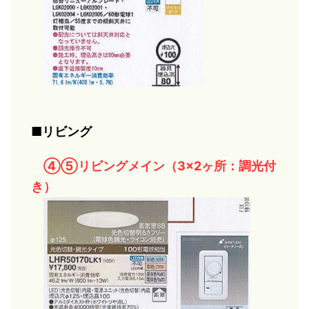
■リビング
④⑤リビングメイン（3×2ヶ所：調光付
き）