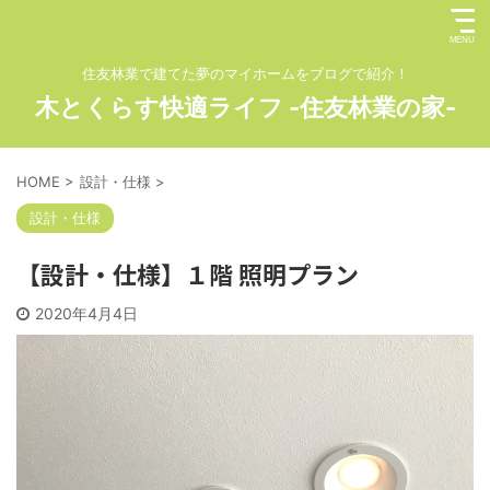
住友林業で建てた夢のマイホームをブログで紹介！
木とくらす快適ライフ -住友林業の家-
HOME
>
設計・仕様
>
設計・仕様
【設計・仕様】１階 照明プラン
2020年4月4日