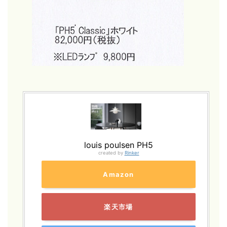
louis poulsen PH5
created by
Rinker
Amazon
楽天市場