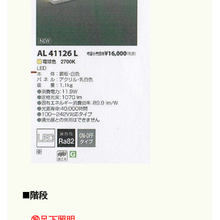
■階段
⑯足下照明