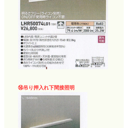
⑭吊り押入れ下間接照明