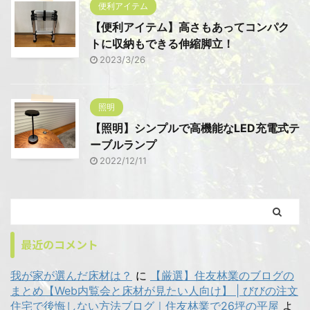
便利アイテム
【便利アイテム】高さもあってコンパク
トに収納もできる伸縮脚立！
2023/3/26
照明
【照明】シンプルで高機能なLED充電式テ
ーブルランプ
2022/12/11
最近のコメント
我が家が選んだ床材は？
に
【厳選】住友林業のブログの
まとめ【Web内覧会と床材が見たい人向け】 | びびの注文
住宅で後悔しない方法ブログ｜住友林業で26坪の平屋
よ