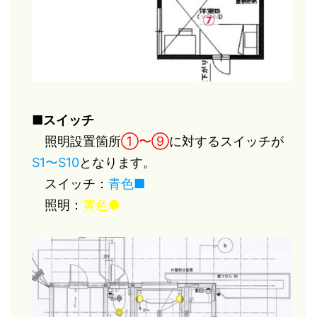
■スイッチ
照明設置箇所
①〜⑨
に対するスイッチが
S1〜S10
となります。
スイッチ：
青色■
照明：
黄色●