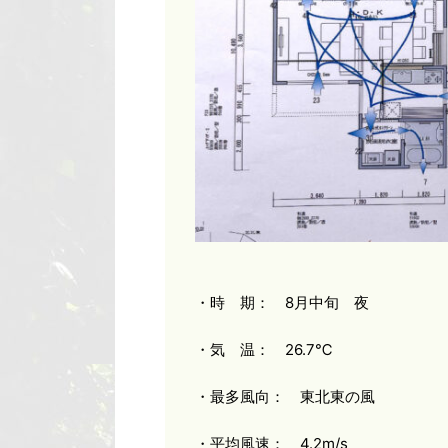
・時 期： 8月中旬 夜
・気 温： 26.7℃
・最多風向： 東北東の風
・平均風速： 4.2m/s