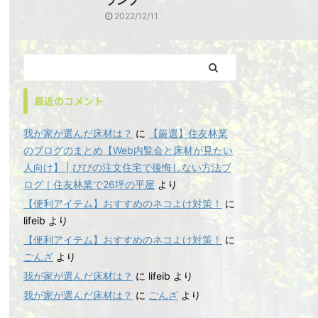
ランプ
2022/12/11
最近のコメント
我が家が選んだ床材は？
に
【厳選】住友林業
のブログのまとめ【Web内覧会と床材が見たい
人向け】 | びびの注文住宅で後悔しない方法ブ
ログ｜住友林業で26坪の平屋
より
【便利アイテム】おすすめのネコよけ対策！
に
lifeib
より
【便利アイテム】おすすめのネコよけ対策！
に
ごんざ
より
我が家が選んだ床材は？
に
lifeib
より
我が家が選んだ床材は？
に
ごんざ
より