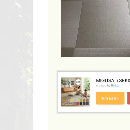
MIGUSA（SEKI
created by
Rinker
Amazon