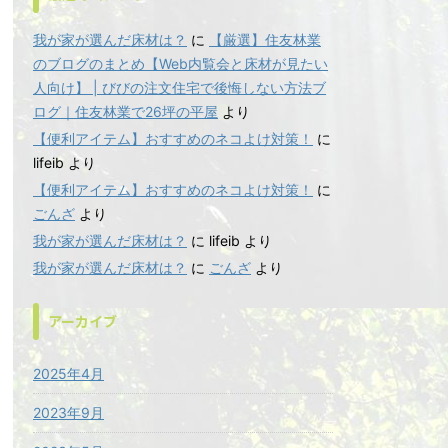
我が家が選んだ床材は？
に
【厳選】住友林業
のブログのまとめ【Web内覧会と床材が見たい
人向け】 | びびの注文住宅で後悔しない方法ブ
ログ｜住友林業で26坪の平屋
より
【便利アイテム】おすすめのネコよけ対策！
に
lifeib
より
【便利アイテム】おすすめのネコよけ対策！
に
ごんざ
より
我が家が選んだ床材は？
に
lifeib
より
我が家が選んだ床材は？
に
ごんざ
より
アーカイブ
2025年4月
2023年9月