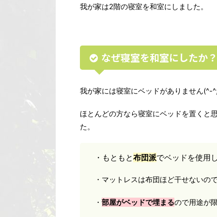
我が家は2階の寝室を和室にしました。
なぜ寝室を和室にしたか
我が家には寝室にベッドがありません(^-^
ほとんどの方なら寝室にベッドを置くと
た。
・もともと
布団派
でベッドを使用
・マットレスは布団ほど干せないの
・
部屋がベッドで埋まる
ので用途が