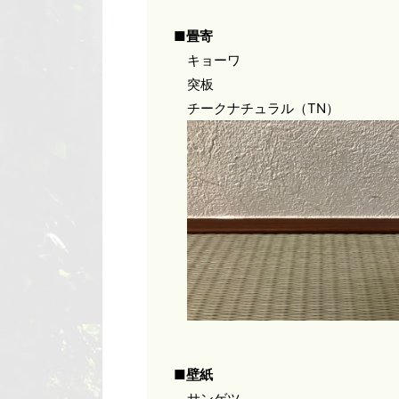
■畳寄
キョーワ
突板
チークナチュラル（TN）
■壁紙
サンゲツ