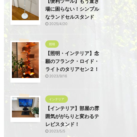
【便利ツール】もう置き
場に困らない！シンプル
なランドセルスタンド
2025/4/20
照明
【照明・インテリア】念
願のフランク・ロイド・
ライトのタリアセン２！
2023/9/16
インテリア
【インテリア】部屋の雰
囲気ががらりと変わるテ
レビスタンド！
2023/5/5